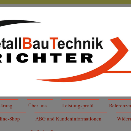
lärung
Über uns
Leistungsprofil
Referenze
line-Shop
ABG und Kundeninformationen
Wideru